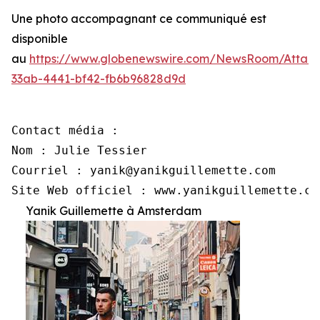
Une photo accompagnant ce communiqué est
disponible
au
https://www.globenewswire.com/NewsRoom/Attac
33ab-4441-bf42-fb6b96828d9d
Contact média :

Nom : Julie Tessier

Courriel : yanik@yanikguillemette.com

Site Web officiel : www.yanikguillemette.co
Yanik Guillemette à Amsterdam